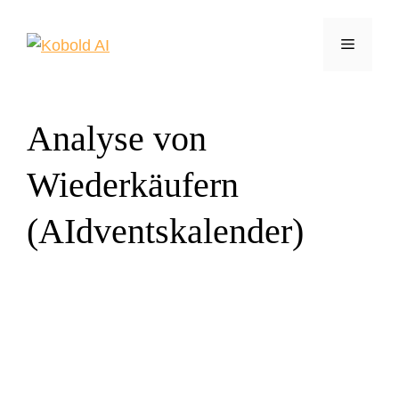
Zum
Inhalt
Menü
springen
Analyse von
Wiederkäufern
(AIdventskalender)