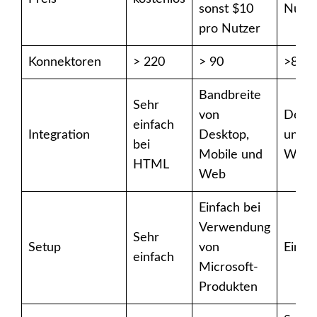
sonst $10
Nutze
pro Nutzer
Konnektoren
> 220
> 90
>80
Bandbreite
Sehr
von
Desk
einfach
Integration
Desktop,
und
bei
Mobile und
Web
HTML
Web
Einfach bei
Verwendung
Sehr
Setup
von
Einfa
einfach
Microsoft-
Produkten